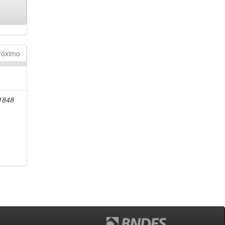
róximo
-1848