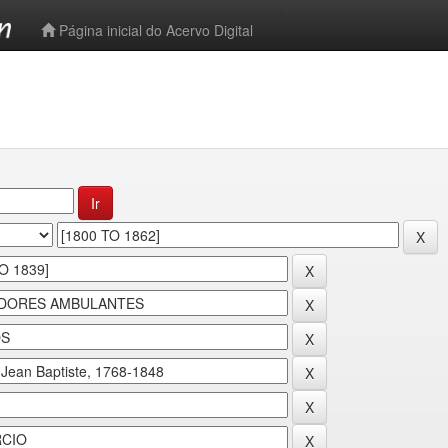
-->
Página inicial do Acervo Digital