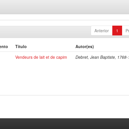
Anterior
1
P
ento
Título
Autor(es)
Vendeurs de lait et de capim
Debret, Jean Baptiste, 1768