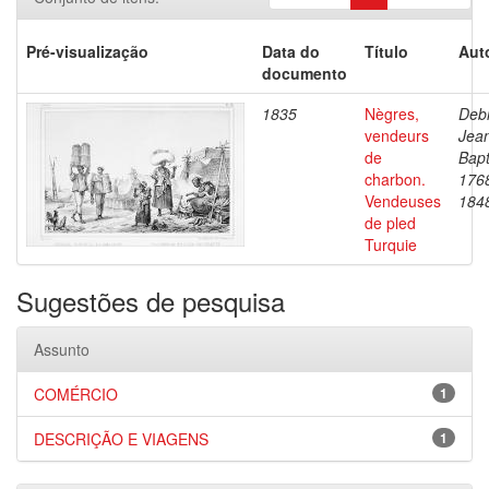
Pré-visualização
Data do
Título
Aut
documento
1835
Nègres,
Debr
vendeurs
Jea
de
Bapt
charbon.
176
Vendeuses
184
de pled
Turquie
Sugestões de pesquisa
Assunto
COMÉRCIO
1
DESCRIÇÃO E VIAGENS
1