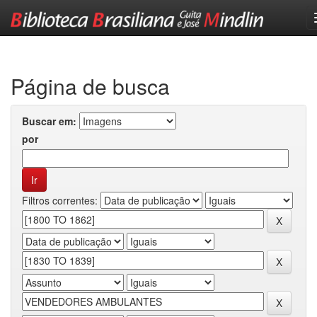
Skip
navigation
Página de busca
Buscar em:
por
Filtros correntes: