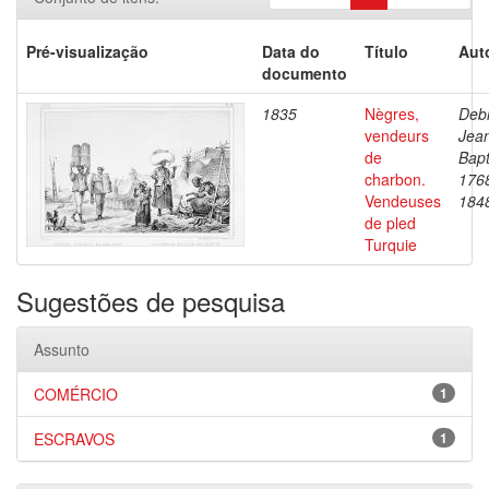
Pré-visualização
Data do
Título
Aut
documento
1835
Nègres,
Debr
vendeurs
Jea
de
Bapt
charbon.
176
Vendeuses
184
de pled
Turquie
Sugestões de pesquisa
Assunto
COMÉRCIO
1
ESCRAVOS
1