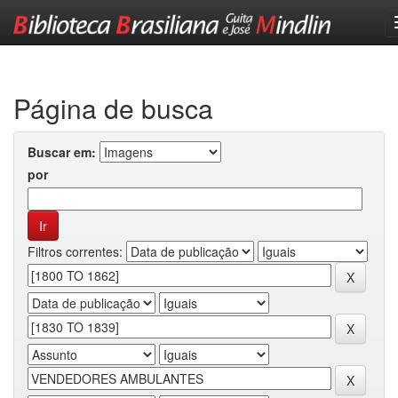
Skip
navigation
Página de busca
Buscar em:
por
Filtros correntes: