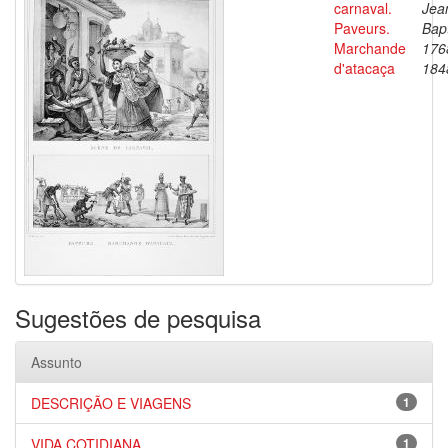
carnaval.
Jea
Paveurs.
Bapt
Marchande
176
d'atacaça
184
Sugestões de pesquisa
Assunto
DESCRIÇÃO E VIAGENS
1
VIDA COTIDIANA
1