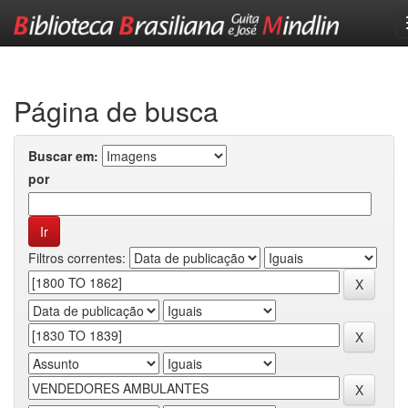
Skip
navigation
Página de busca
Buscar em:
por
Filtros correntes: