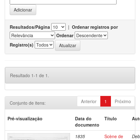
Resultados/Página
|
Ordenar registros por
Ordenar
Registro(s)
Resultado 1-1 de 1.
Anterior
1
Próximo
Conjunto de itens:
Pré-visualização
Data do
Título
Aut
documento
1835
Scène de
Deb