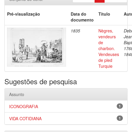
Pré-visualização
Data do
Título
Aut
documento
1835
Nègres,
Debr
vendeurs
Jea
de
Bapt
charbon.
176
Vendeuses
184
de pled
Turquie
Sugestões de pesquisa
Assunto
ICONOGRAFIA
1
VIDA COTIDIANA
1