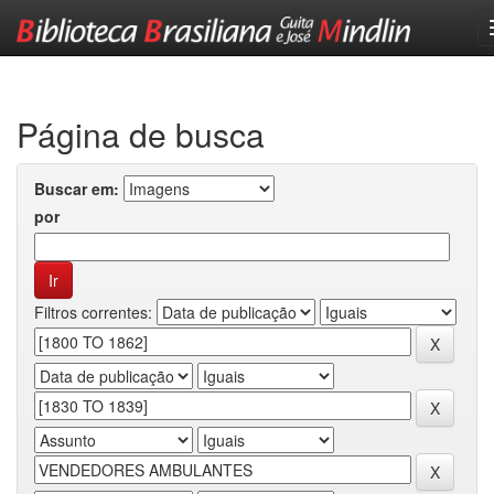
Skip
navigation
Página de busca
Buscar em:
por
Filtros correntes: