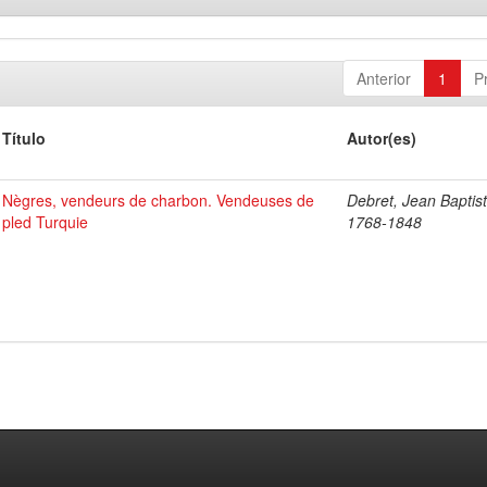
Anterior
1
P
Título
Autor(es)
Nègres, vendeurs de charbon. Vendeuses de
Debret, Jean Baptist
pled Turquie
1768-1848