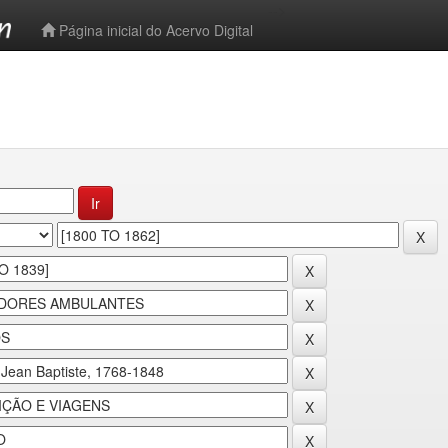
-->
Página inicial do Acervo Digital