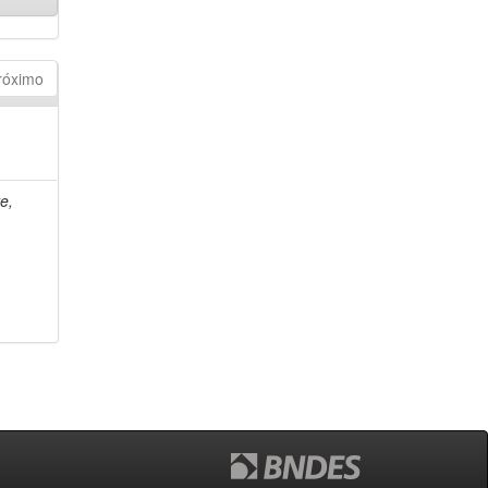
róximo
e,