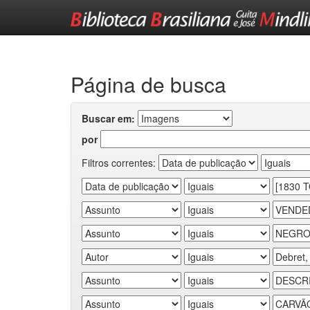
Skip
navigation
Página de busca
Buscar em:
por
Filtros correntes: