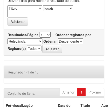
Utilizar filtros para refinar o resultado de busca.
Resultados/Página
|
Ordenar registros por
Ordenar
Registro(s)
Resultado 1-1 de 1.
Anterior
1
Próximo
Conjunto de itens:
Pré-visualização
Data do
Título
Aut