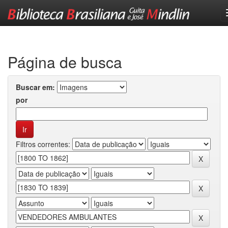
Skip
navigation
Página de busca
Buscar em:
por
Filtros correntes: