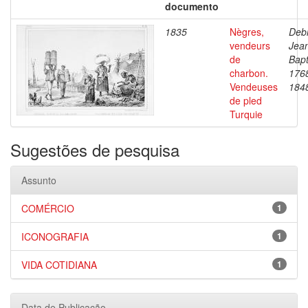
documento
1835
Nègres,
Debr
vendeurs
Jea
de
Bapt
charbon.
176
Vendeuses
184
de pled
Turquie
Sugestões de pesquisa
Assunto
COMÉRCIO
1
ICONOGRAFIA
1
VIDA COTIDIANA
1
Data de Publicação