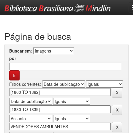
Skip
navigation
Página de busca
Buscar em:
por
Filtros correntes: