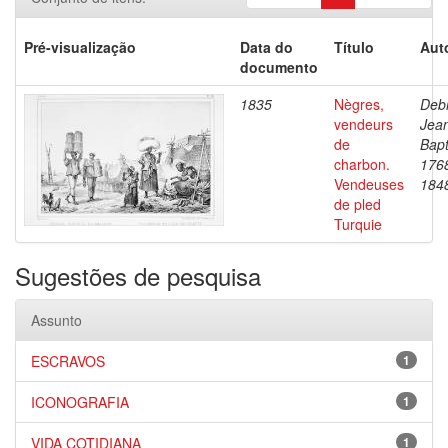
Pré-visualização
Data do
Título
Aut
documento
1835
Nègres,
Debr
vendeurs
Jea
de
Bapt
charbon.
176
Vendeuses
184
de pled
Turquie
Sugestões de pesquisa
Assunto
ESCRAVOS
1
ICONOGRAFIA
1
VIDA COTIDIANA
1