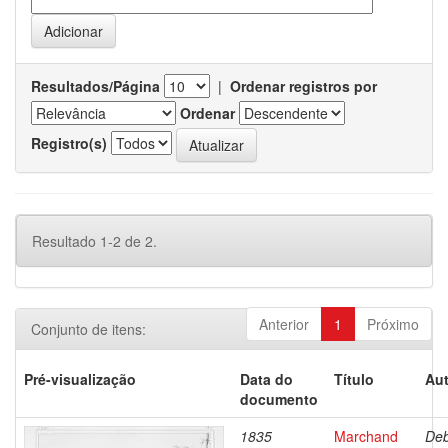
Resultados/Página
|
Ordenar registros por
Ordenar
Registro(s)
Resultado 1-2 de 2.
Anterior
1
Próximo
Conjunto de itens:
Pré-visualização
Data do
Título
Aut
documento
1835
Marchand
Deb