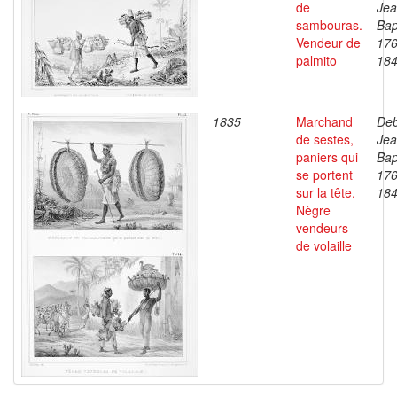
de
Je
sambouras.
Bap
Vendeur de
176
palmito
18
1835
Marchand
Deb
de sestes,
Je
paniers qui
Bap
se portent
176
sur la tête.
18
Nègre
vendeurs
de volaille