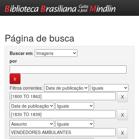
Skip
navigation
Página de busca
Buscar em:
por
Filtros correntes: