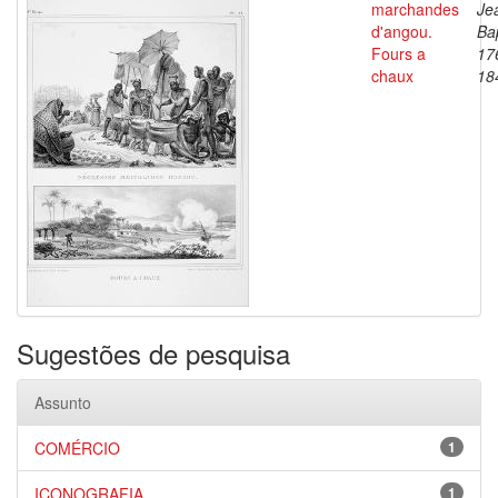
marchandes
Je
d'angou.
Bap
Fours a
17
chaux
18
Sugestões de pesquisa
Assunto
COMÉRCIO
1
ICONOGRAFIA
1