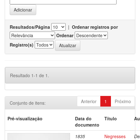
Resultados/Página
|
Ordenar registros por
Ordenar
Registro(s)
Resultado 1-1 de 1.
Anterior
1
Próximo
Conjunto de itens:
Pré-visualização
Data do
Título
Au
documento
1835
Negresses
De