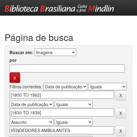
Skip
navigation
Página de busca
Buscar em:
por
Filtros correntes: