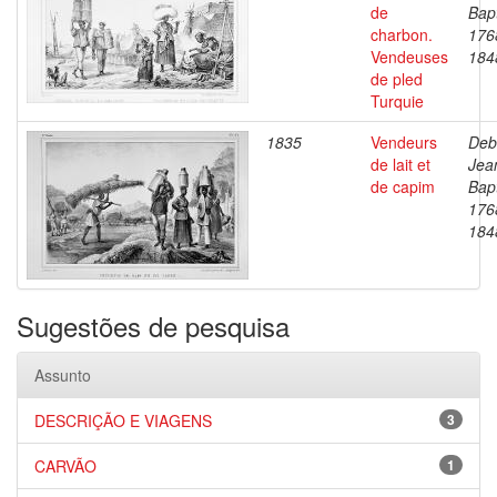
de
Bapt
charbon.
176
Vendeuses
184
de pled
Turquie
1835
Vendeurs
Deb
de lait et
Jea
de capim
Bapt
176
184
Sugestões de pesquisa
Assunto
DESCRIÇÃO E VIAGENS
3
CARVÃO
1