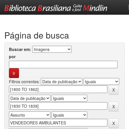
Skip
navigation
Página de busca
Buscar em:
por
Filtros correntes: