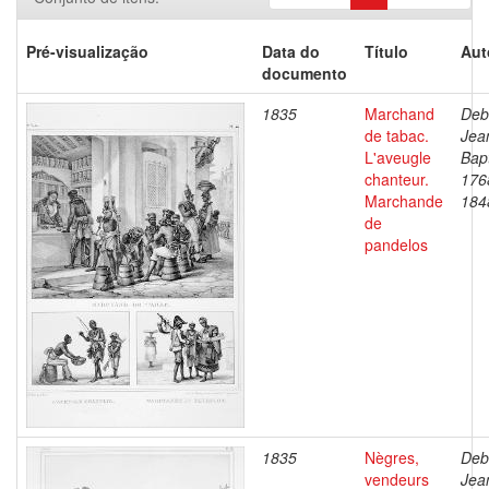
Pré-visualização
Data do
Título
Aut
documento
1835
Marchand
Deb
de tabac.
Jea
L'aveugle
Bapt
chanteur.
176
Marchande
184
de
pandelos
1835
Nègres,
Deb
vendeurs
Jea