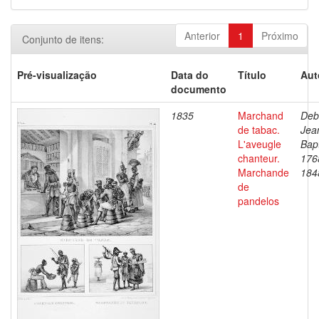
Anterior
1
Próximo
Conjunto de itens:
Pré-visualização
Data do
Título
Aut
documento
1835
Marchand
Deb
de tabac.
Jea
L'aveugle
Bapt
chanteur.
176
Marchande
184
de
pandelos