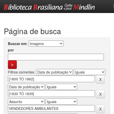
Skip
navigation
Página de busca
Buscar em:
por
Filtros correntes: