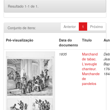
Resultado 1-1 de 1.
Anterior
1
Próximo
Conjunto de itens:
Pré-visualização
Data do
Título
Aut
documento
1835
Marchand
Deb
de tabac.
Jea
L'aveugle
Bapt
chanteur.
176
Marchande
184
de
pandelos