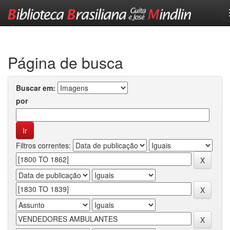
Skip
navigation
Página de busca
Buscar em:
por
Filtros correntes: