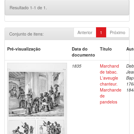
Resultado 1-1 de 1.
Anterior
1
Próximo
Conjunto de itens:
Pré-visualização
Data do
Título
Aut
documento
1835
Marchand
Deb
de tabac.
Jea
L'aveugle
Bapt
chanteur.
176
Marchande
184
de
pandelos