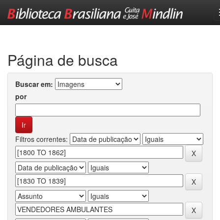
Skip
navigation
Página de busca
Buscar em:
por
Filtros correntes: