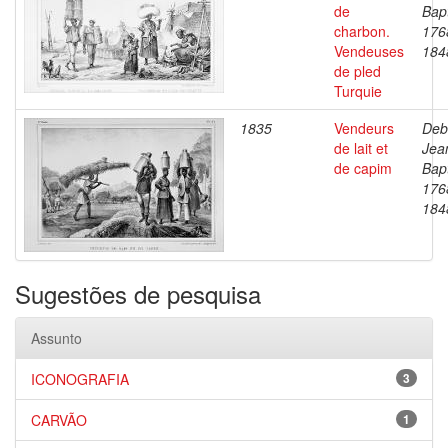
de
Bapt
charbon.
176
Vendeuses
184
de pled
Turquie
1835
Vendeurs
Deb
de lait et
Jea
de capim
Bapt
176
184
Sugestões de pesquisa
Assunto
ICONOGRAFIA
3
CARVÃO
1