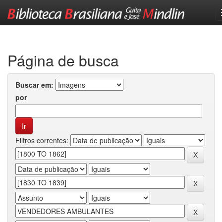
Skip
navigation
Página de busca
Buscar em:
por
Filtros correntes: