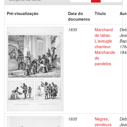
Pré-visualização
Data do
Título
Aut
documento
1835
Marchand
Deb
de tabac.
Jea
L'aveugle
Bapt
chanteur.
176
Marchande
184
de
pandelos
1835
Nègres,
Deb
vendeurs
Jea