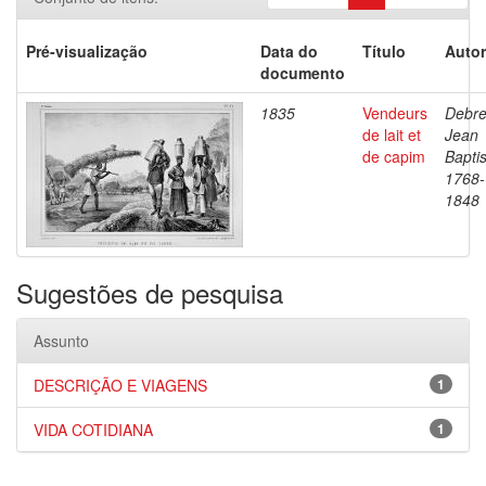
Pré-visualização
Data do
Título
Autor
documento
1835
Vendeurs
Debre
de lait et
Jean
de capim
Baptis
1768-
1848
Sugestões de pesquisa
Assunto
DESCRIÇÃO E VIAGENS
1
VIDA COTIDIANA
1