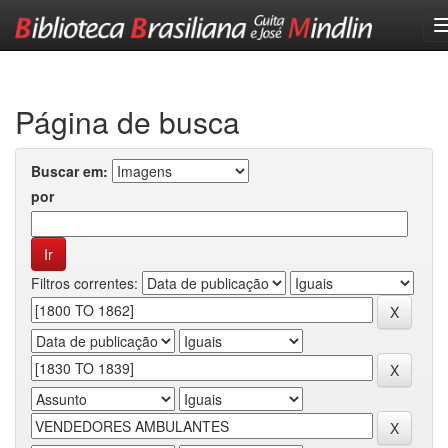
Skip
navigation
Página de busca
Buscar em:
por
Filtros correntes: