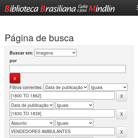
Skip
navigation
Página de busca
Buscar em:
por
Filtros correntes: