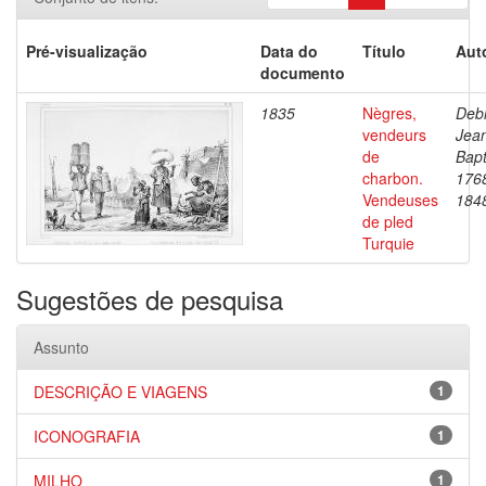
Pré-visualização
Data do
Título
Aut
documento
1835
Nègres,
Debr
vendeurs
Jea
de
Bapt
charbon.
176
Vendeuses
184
de pled
Turquie
Sugestões de pesquisa
Assunto
DESCRIÇÃO E VIAGENS
1
ICONOGRAFIA
1
MILHO
1