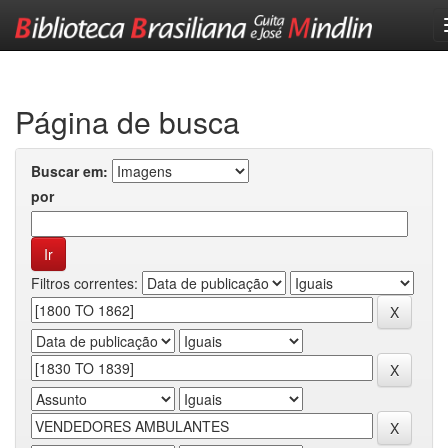
Skip
navigation
Página de busca
Buscar em:
por
Filtros correntes: