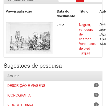
Pré-visualização
Data do
Título
Aut
documento
1835
Nègres,
Debr
vendeurs
Jea
de
Bapt
charbon.
176
Vendeuses
184
de pled
Turquie
Sugestões de pesquisa
Assunto
DESCRIÇÃO E VIAGENS
1
ICONOGRAFIA
1
VIDA COTIDIANA
1