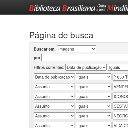
Skip
navigation
Página de busca
Buscar em:
por
Filtros correntes: