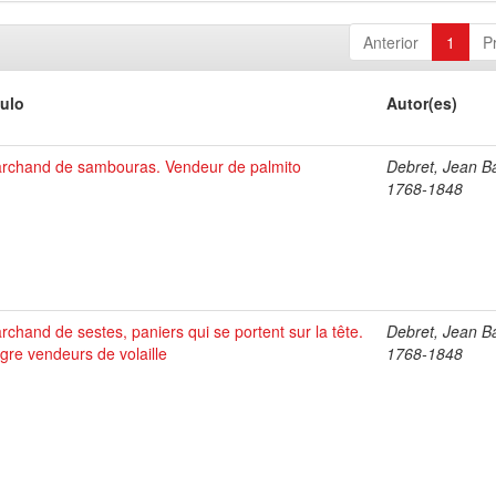
Anterior
1
P
tulo
Autor(es)
rchand de sambouras. Vendeur de palmito
Debret, Jean Ba
1768-1848
rchand de sestes, paniers qui se portent sur la tête.
Debret, Jean Ba
gre vendeurs de volaille
1768-1848