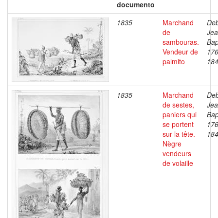
documento
1835
Marchand
Deb
de
Je
sambouras.
Bap
Vendeur de
176
palmito
18
1835
Marchand
Deb
de sestes,
Je
paniers qui
Bap
se portent
176
sur la tête.
18
Nègre
vendeurs
de volaille