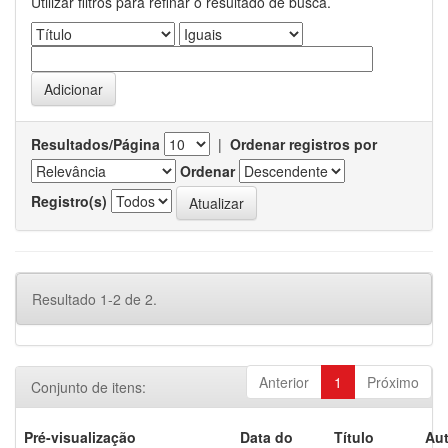
Utilizar filtros para refinar o resultado de busca.
Resultados/Página
|
Ordenar registros por
Ordenar
Registro(s)
Resultado 1-2 de 2.
Anterior
1
Próximo
Conjunto de itens:
Pré-visualização
Data do
Título
Aut