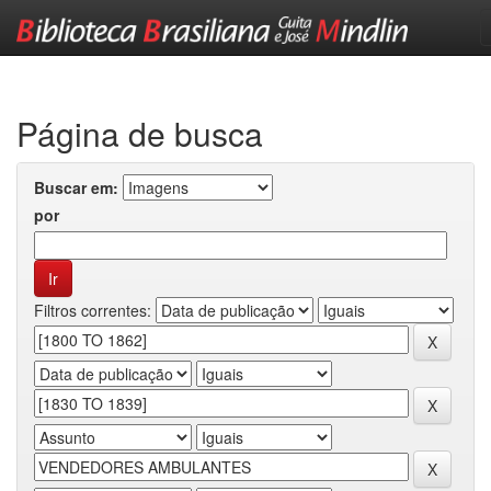
Skip
navigation
Página de busca
Buscar em:
por
Filtros correntes: