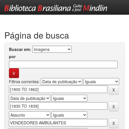
Skip
navigation
Página de busca
Buscar em:
por
Filtros correntes: