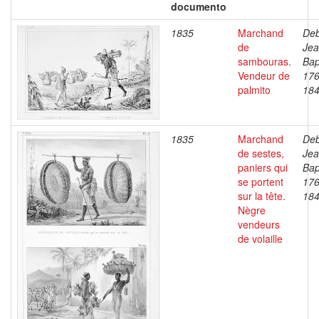
documento
1835
Marchand
Deb
de
Je
sambouras.
Bap
Vendeur de
176
palmito
18
1835
Marchand
Deb
de sestes,
Je
paniers qui
Bap
se portent
176
sur la tête.
18
Nègre
vendeurs
de volaille