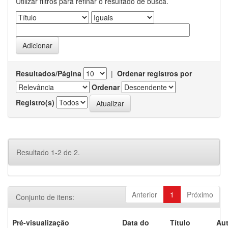
Utilizar filtros para refinar o resultado de busca.
Resultados/Página
|
Ordenar registros por
Ordenar
Registro(s)
Resultado 1-2 de 2.
Anterior
1
Próximo
Conjunto de itens:
Pré-visualização
Data do
Título
Aut