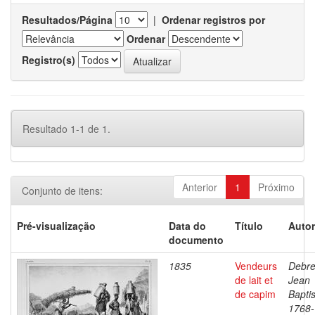
Resultados/Página
|
Ordenar registros por
Ordenar
Registro(s)
Resultado 1-1 de 1.
Anterior
1
Próximo
Conjunto de itens:
Pré-visualização
Data do
Título
Autor
documento
1835
Vendeurs
Debre
de lait et
Jean
de capim
Baptis
1768-