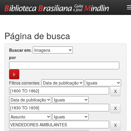
Skip
navigation
Página de busca
Buscar em:
por
Filtros correntes: