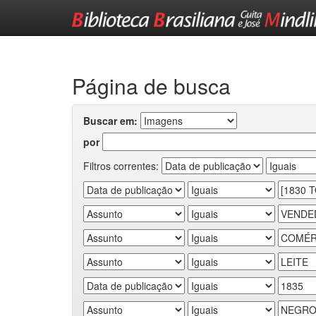
Skip
navigation
Página de busca
Buscar em:
por
Filtros correntes: