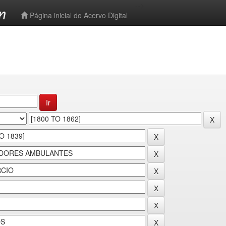
-->
Página inicial do Acervo Digital