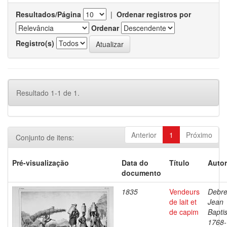
Resultados/Página
|
Ordenar registros por
Ordenar
Registro(s)
Resultado 1-1 de 1.
Anterior
1
Próximo
Conjunto de itens:
Pré-visualização
Data do
Título
Autor
documento
1835
Vendeurs
Debre
de lait et
Jean
de capim
Baptis
1768-