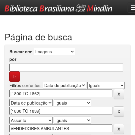
Skip
navigation
Página de busca
Buscar em:
por
Filtros correntes: