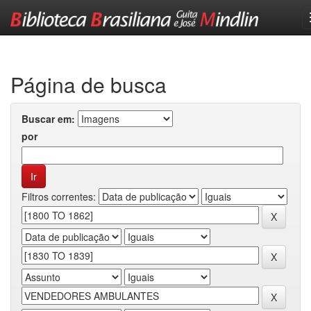
Skip
navigation
Página de busca
Buscar em:
por
Filtros correntes: