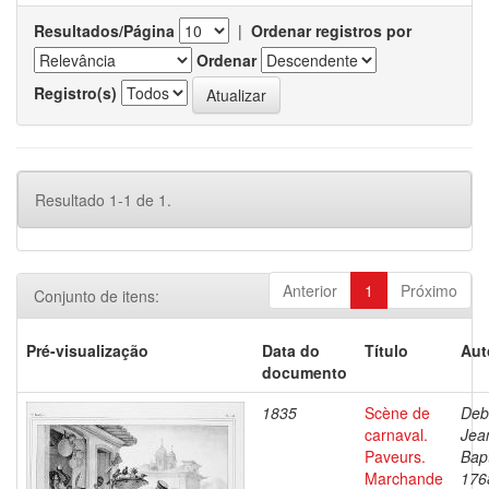
Resultados/Página
|
Ordenar registros por
Ordenar
Registro(s)
Resultado 1-1 de 1.
Anterior
1
Próximo
Conjunto de itens:
Pré-visualização
Data do
Título
Aut
documento
1835
Scène de
Deb
carnaval.
Jea
Paveurs.
Bapt
Marchande
176