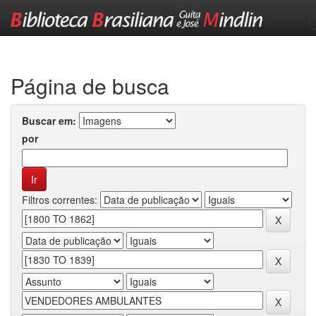
Skip
navigation
Página de busca
Buscar em:
por
Filtros correntes: