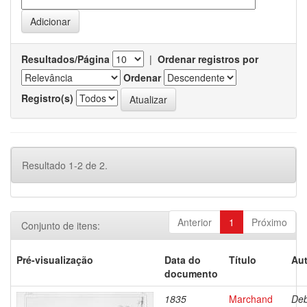
Resultados/Página
|
Ordenar registros por
Ordenar
Registro(s)
Resultado 1-2 de 2.
Anterior
1
Próximo
Conjunto de itens:
Pré-visualização
Data do
Título
Aut
documento
1835
Marchand
Deb