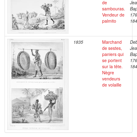
de
Je
sambouras.
Bap
Vendeur de
176
palmito
18
1835
Marchand
Deb
de sestes,
Je
paniers qui
Bap
se portent
176
sur la tête.
18
Nègre
vendeurs
de volaille