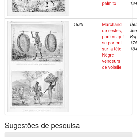
palmito
18
1835
Marchand
Deb
de sestes,
Je
paniers qui
Bap
se portent
176
sur la tête.
18
Nègre
vendeurs
de volaille
Sugestões de pesquisa