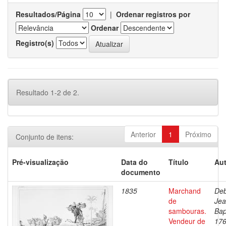
Resultados/Página
|
Ordenar registros por
Ordenar
Registro(s)
Resultado 1-2 de 2.
Anterior
1
Próximo
Conjunto de itens:
Pré-visualização
Data do
Título
Aut
documento
1835
Marchand
Deb
de
Je
sambouras.
Bap
Vendeur de
176