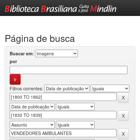
Skip
navigation
Página de busca
Buscar em:
por
Filtros correntes: