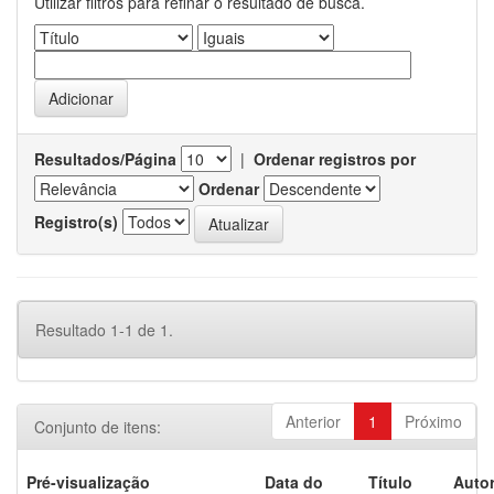
Utilizar filtros para refinar o resultado de busca.
Resultados/Página
|
Ordenar registros por
Ordenar
Registro(s)
Resultado 1-1 de 1.
Anterior
1
Próximo
Conjunto de itens:
Pré-visualização
Data do
Título
Autor