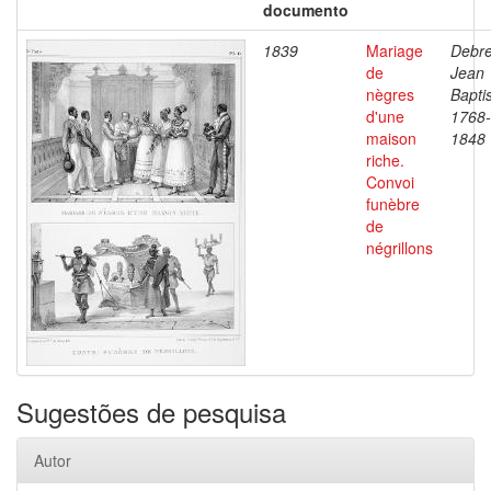
documento
1839
Mariage
Debre
de
Jean
nègres
Baptis
d'une
1768-
maison
1848
riche.
Convoi
funèbre
de
négrillons
Sugestões de pesquisa
Autor