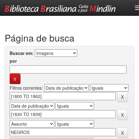
Skip
navigation
Página de busca
Buscar em:
por
Filtros correntes: