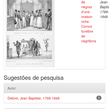
de
Jean
nègres
Baptis
d'une
1768-
maison
1848
riche.
Convoi
funèbre
de
négrillons
Sugestões de pesquisa
Autor
Debret, Jean Baptiste, 1768-1848
1