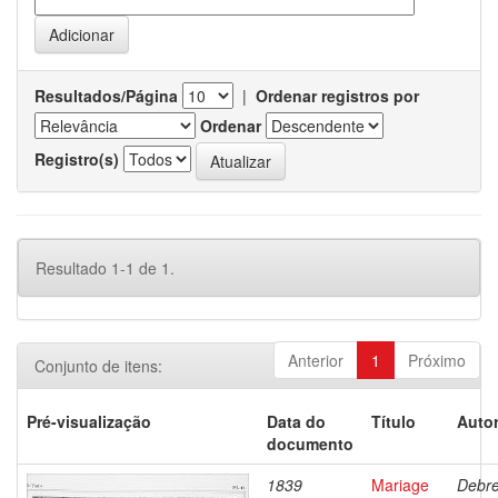
Resultados/Página
|
Ordenar registros por
Ordenar
Registro(s)
Resultado 1-1 de 1.
Anterior
1
Próximo
Conjunto de itens:
Pré-visualização
Data do
Título
Autor
documento
1839
Mariage
Debre