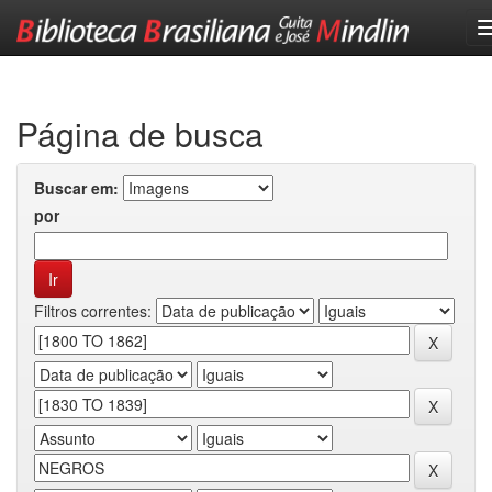
Skip
navigation
Página de busca
Buscar em:
por
Filtros correntes: