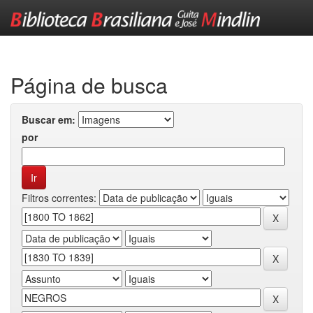
Skip
navigation
Página de busca
Buscar em:
por
Filtros correntes: