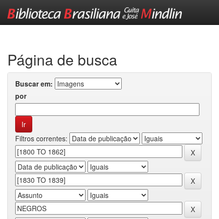
Skip
navigation
Página de busca
Buscar em:
por
Filtros correntes: