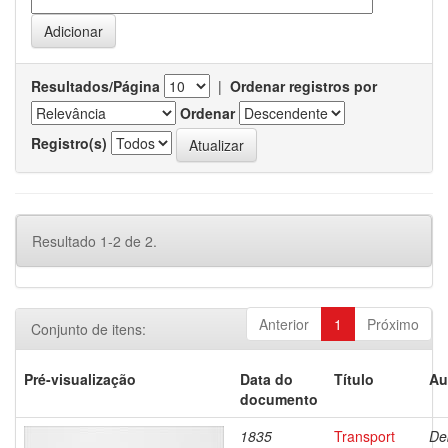
Resultados/Página
|
Ordenar registros por
Ordenar
Registro(s)
Resultado 1-2 de 2.
Anterior
1
Próximo
Conjunto de itens:
Pré-visualização
Data do
Título
Au
documento
1835
Transport
De