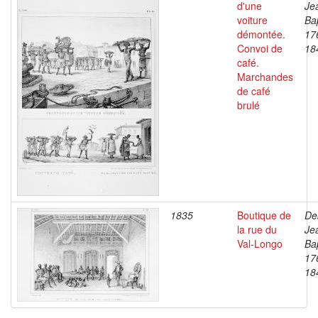
d'une
Je
voiture
Bap
démontée.
17
Convoi de
18
café.
Marchandes
de café
brulé
1835
Boutique de
De
la rue du
Je
Val-Longo
Bap
17
18