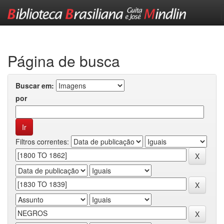
Skip
navigation
Página de busca
Buscar em:
por
Filtros correntes: