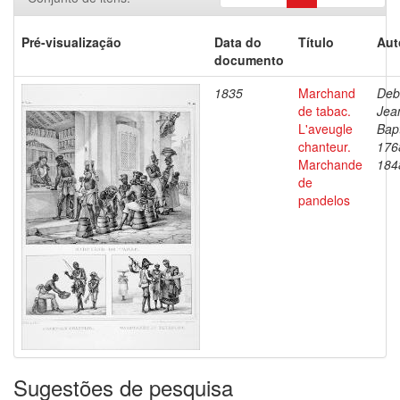
Pré-visualização
Data do
Título
Aut
documento
1835
Marchand
Deb
de tabac.
Jea
L'aveugle
Bapt
chanteur.
176
Marchande
184
de
pandelos
Sugestões de pesquisa