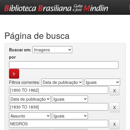
Skip
navigation
Página de busca
Buscar em:
por
Filtros correntes: