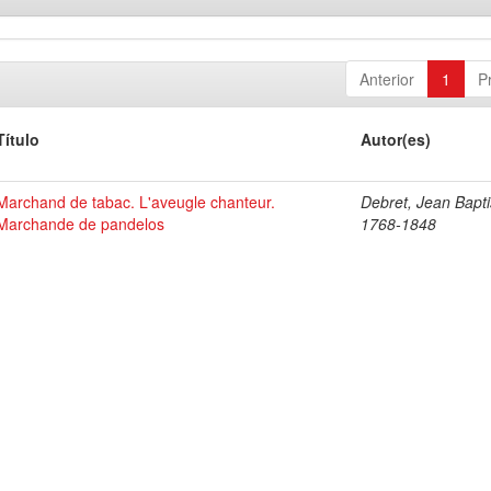
Anterior
1
P
Título
Autor(es)
Marchand de tabac. L'aveugle chanteur.
Debret, Jean Bapti
Marchande de pandelos
1768-1848