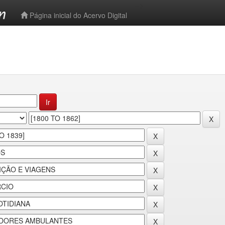
-->
Página inicial do Acervo Digital