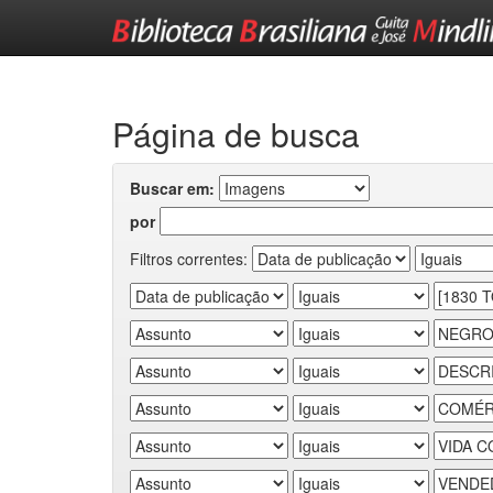
Skip
navigation
Página de busca
Buscar em:
por
Filtros correntes: