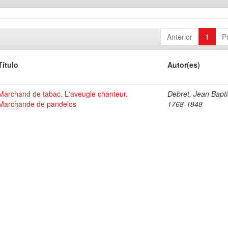
Anterior
1
P
Título
Autor(es)
Marchand de tabac. L'aveugle chanteur.
Debret, Jean Bapti
Marchande de pandelos
1768-1848