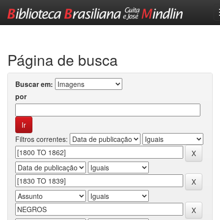
Skip
navigation
Página de busca
Buscar em:
por
Filtros correntes: