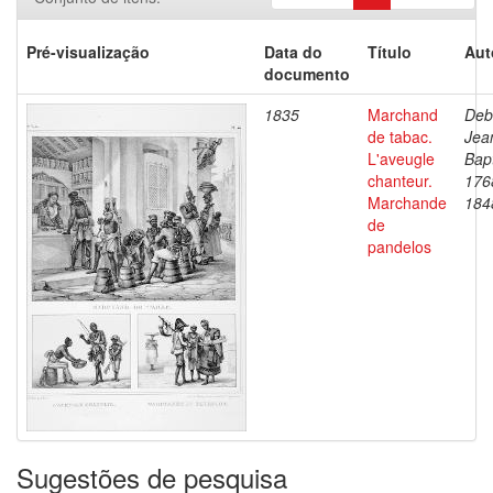
Pré-visualização
Data do
Título
Aut
documento
1835
Marchand
Deb
de tabac.
Jea
L'aveugle
Bapt
chanteur.
176
Marchande
184
de
pandelos
Sugestões de pesquisa