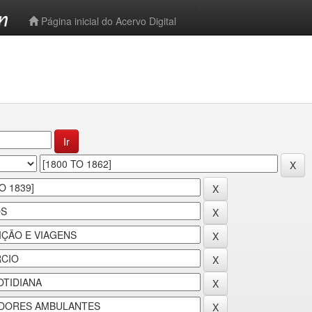
-->
Página inicial do Acervo Digital