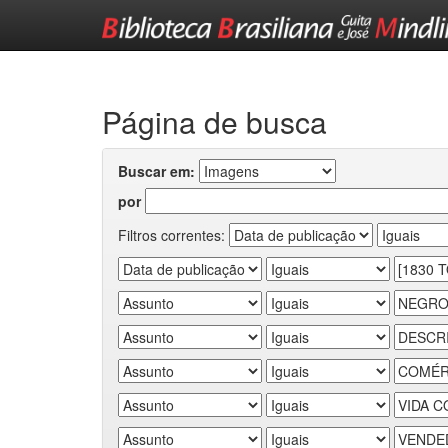
Skip
navigation
Página de busca
Buscar em:
por
Filtros correntes: