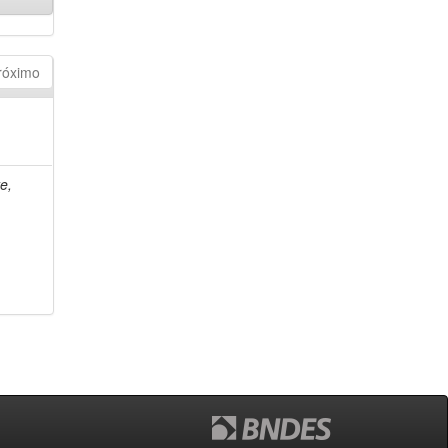
róximo
e,