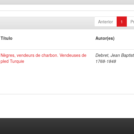
Anterior
1
P
Título
Autor(es)
Nègres, vendeurs de charbon. Vendeuses de
Debret, Jean Baptist
pled Turquie
1768-1848