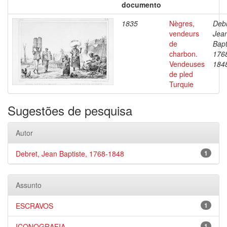
documento
1835
Nègres,
Debr
vendeurs
Jea
de
Bapt
charbon.
176
Vendeuses
184
de pled
Turquie
Sugestões de pesquisa
Autor
Debret, Jean Baptiste, 1768-1848
1
Assunto
ESCRAVOS
1
ICONOGRAFIA
1