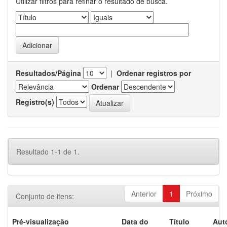
Utilizar filtros para refinar o resultado de busca.
Resultados/Página
|
Ordenar registros por
Ordenar
Registro(s)
Resultado 1-1 de 1.
Anterior
1
Próximo
Conjunto de itens:
Pré-visualização
Data do
Título
Aut