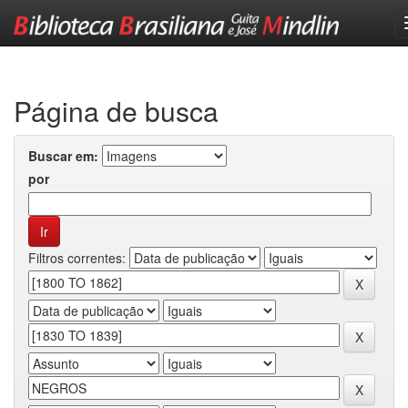
Skip
navigation
Página de busca
Buscar em:
por
Filtros correntes: