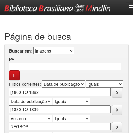
Skip
navigation
Página de busca
Buscar em:
por
Filtros correntes: