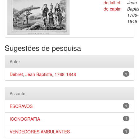
de lait et
Jean
de capim
Baptis
1768-
1848
Sugestões de pesquisa
Autor
Debret, Jean Baptiste, 1768-1848
1
Assunto
ESCRAVOS
1
ICONOGRAFIA
1
VENDEDORES AMBULANTES
1