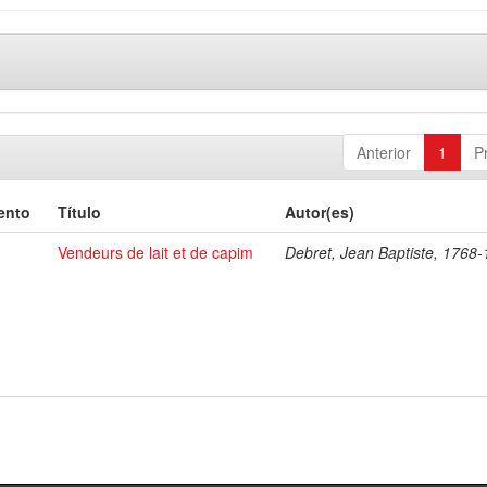
Anterior
1
P
ento
Título
Autor(es)
Vendeurs de lait et de capim
Debret, Jean Baptiste, 1768