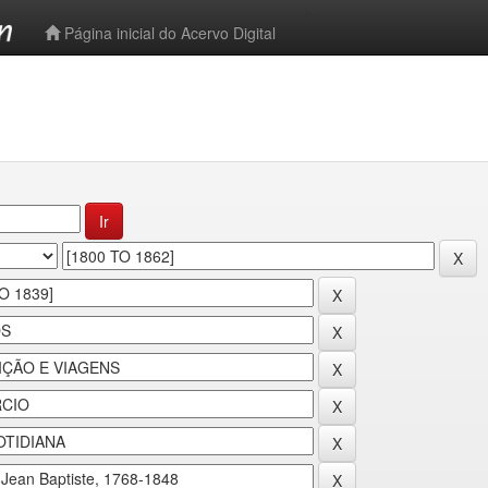
-->
Página inicial do Acervo Digital