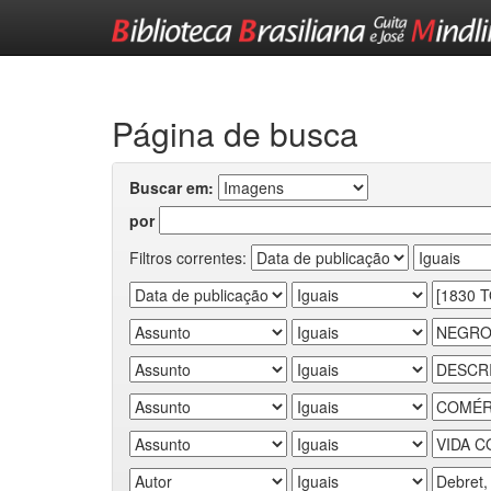
Skip
navigation
Página de busca
Buscar em:
por
Filtros correntes: