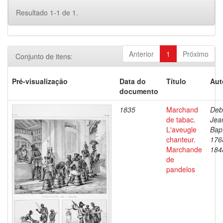
Resultado 1-1 de 1.
Anterior
1
Próximo
Conjunto de itens:
Pré-visualização
Data do
Título
Aut
documento
1835
Marchand
Deb
de tabac.
Jea
L'aveugle
Bapt
chanteur.
176
Marchande
184
de
pandelos