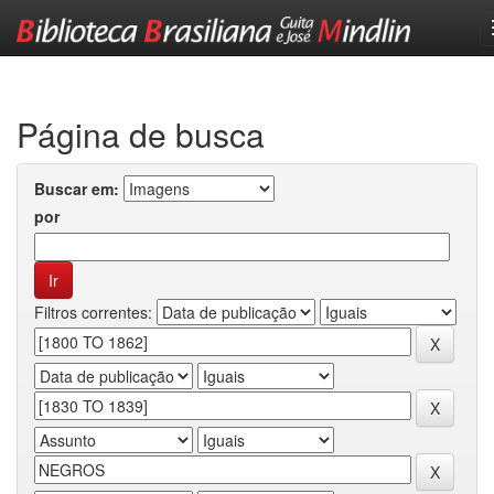
Skip
navigation
Página de busca
Buscar em:
por
Filtros correntes: