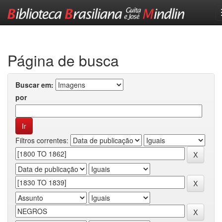
Skip
navigation
Página de busca
Buscar em:
por
Filtros correntes: