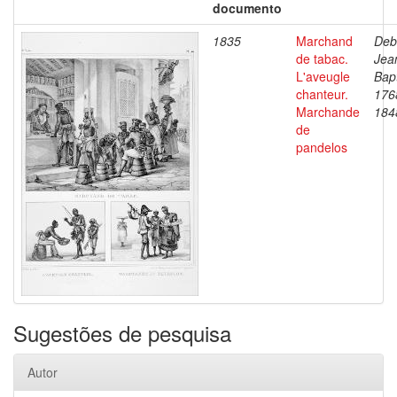
documento
1835
Marchand
Deb
de tabac.
Jea
L'aveugle
Bapt
chanteur.
176
Marchande
184
de
pandelos
Sugestões de pesquisa
Autor