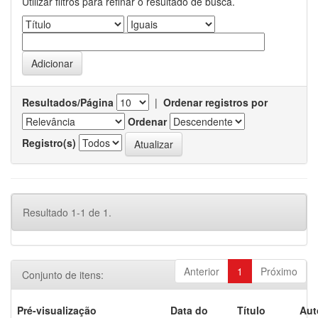
Utilizar filtros para refinar o resultado de busca.
Resultados/Página
|
Ordenar registros por
Ordenar
Registro(s)
Resultado 1-1 de 1.
Anterior
1
Próximo
Conjunto de itens:
Pré-visualização
Data do
Título
Aut