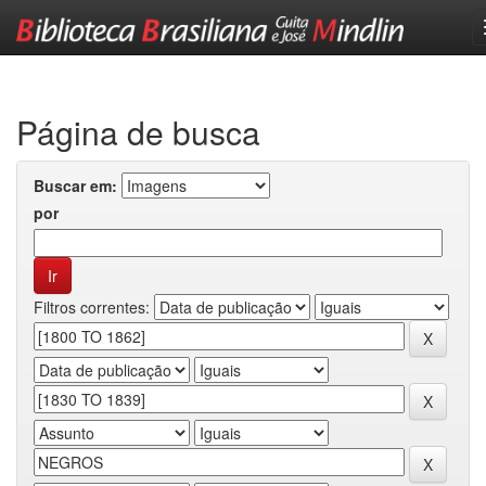
Skip
navigation
Página de busca
Buscar em:
por
Filtros correntes: