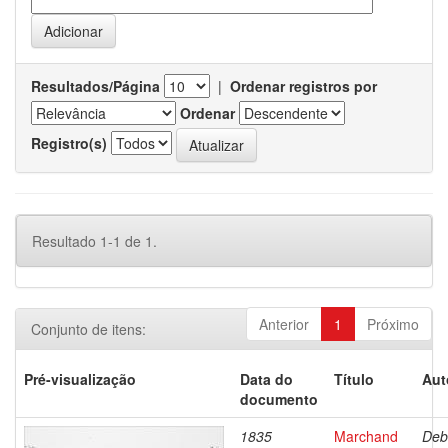
Resultados/Página
|
Ordenar registros por
Ordenar
Registro(s)
Resultado 1-1 de 1.
Anterior
1
Próximo
Conjunto de itens:
Pré-visualização
Data do
Título
Aut
documento
1835
Marchand
Deb