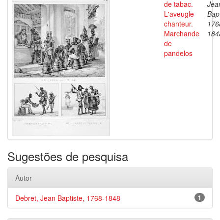
de tabac.
Jea
L'aveugle
Bapt
chanteur.
176
Marchande
184
de
pandelos
Sugestões de pesquisa
Autor
Debret, Jean Baptiste, 1768-1848
1