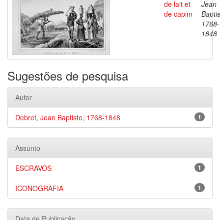
de lait et
Jean
de capim
Baptis
1768-
1848
Sugestões de pesquisa
Autor
Debret, Jean Baptiste, 1768-1848
1
Assunto
ESCRAVOS
1
ICONOGRAFIA
1
Data de Publicação