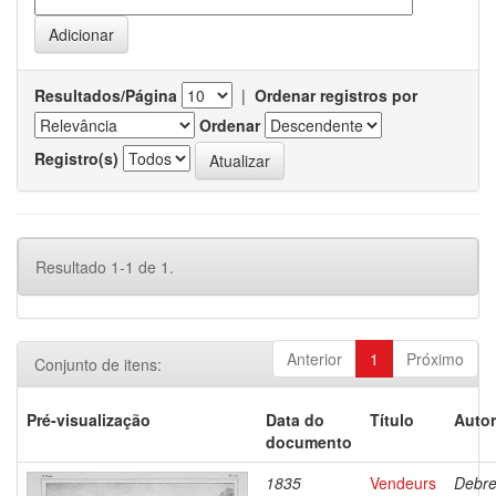
Resultados/Página
|
Ordenar registros por
Ordenar
Registro(s)
Resultado 1-1 de 1.
Anterior
1
Próximo
Conjunto de itens:
Pré-visualização
Data do
Título
Autor
documento
1835
Vendeurs
Debre