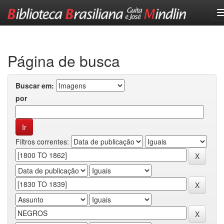
Skip
navigation
Página de busca
Buscar em:
por
Filtros correntes: