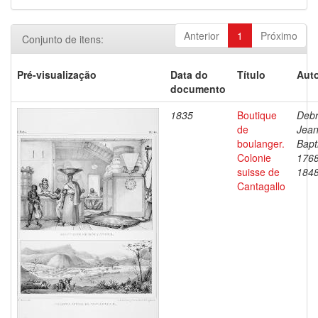
Anterior
1
Próximo
Conjunto de itens:
Pré-visualização
Data do
Título
Auto
documento
1835
Boutique
Debr
de
Jea
boulanger.
Bapt
Colonie
1768
suisse de
184
Cantagallo