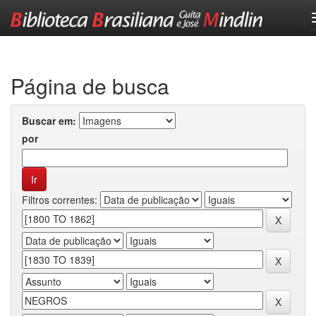
Skip
navigation
Página de busca
Buscar em:
por
Filtros correntes: