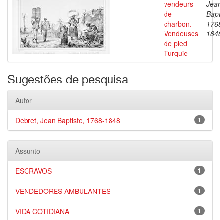
vendeurs
Jea
de
Bapt
charbon.
176
Vendeuses
184
de pled
Turquie
Sugestões de pesquisa
Autor
Debret, Jean Baptiste, 1768-1848
1
Assunto
ESCRAVOS
1
VENDEDORES AMBULANTES
1
VIDA COTIDIANA
1