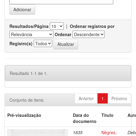
Resultados/Página
|
Ordenar registros por
Ordenar
Registro(s)
Resultado 1-1 de 1.
Anterior
1
Próximo
Conjunto de itens:
Pré-visualização
Data do
Título
Aut
documento
1835
Nègres,
Debr