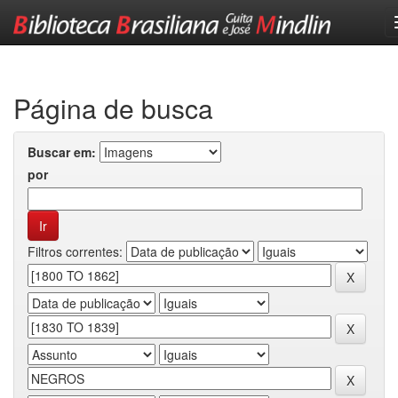
Skip
navigation
Página de busca
Buscar em:
por
Filtros correntes: