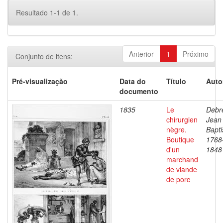
Resultado 1-1 de 1.
Anterior
1
Próximo
Conjunto de itens:
Pré-visualização
Data do
Título
Auto
documento
1835
Le
Debre
chirurgien
Jean
nègre.
Bapti
Boutique
1768
d'un
1848
marchand
de viande
de porc