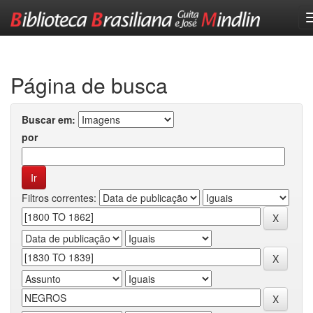
Skip
navigation
Página de busca
Buscar em:
por
Filtros correntes: