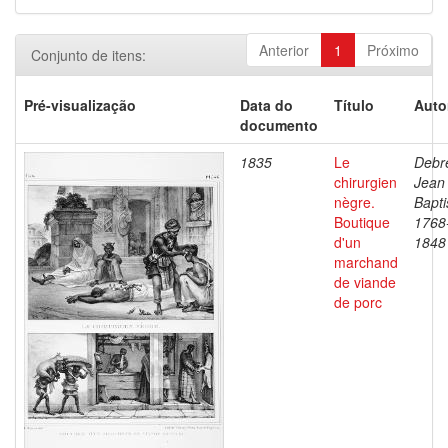
Anterior
1
Próximo
Conjunto de itens:
Pré-visualização
Data do
Título
Auto
documento
1835
Le
Debre
chirurgien
Jean
nègre.
Bapti
Boutique
1768
d'un
1848
marchand
de viande
de porc