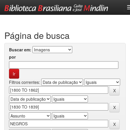
Skip
navigation
Página de busca
Buscar em:
por
Filtros correntes: