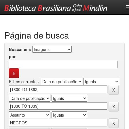
Skip
navigation
Página de busca
Buscar em:
por
Filtros correntes: