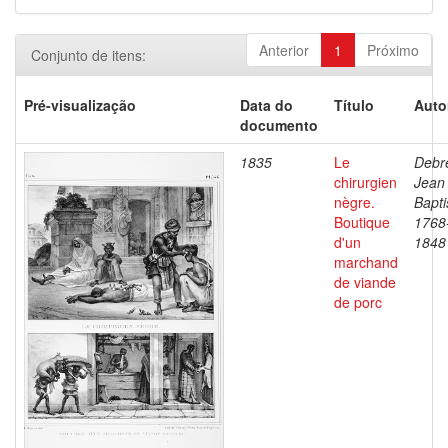
Anterior
1
Próximo
Conjunto de itens:
Pré-visualização
Data do
Título
Auto
documento
1835
Le
Debre
chirurgien
Jean
nègre.
Bapti
Boutique
1768
d'un
1848
marchand
de viande
de porc