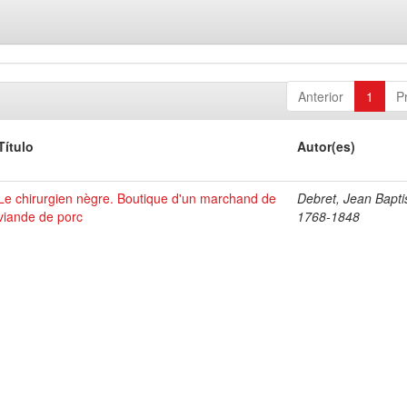
Anterior
1
P
Título
Autor(es)
Le chirurgien nègre. Boutique d'un marchand de
Debret, Jean Bapti
viande de porc
1768-1848