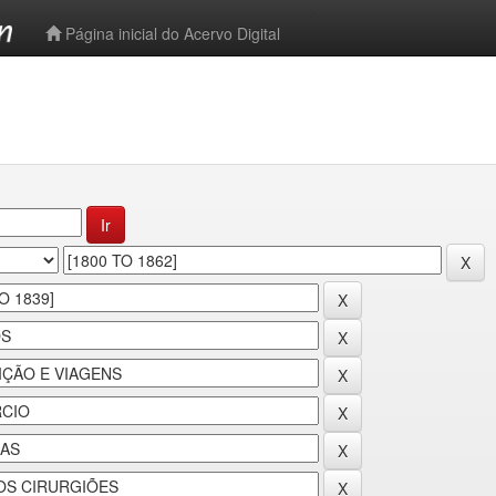
-->
Página inicial do Acervo Digital